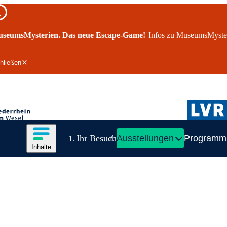
seumsMysterien. Das neue Escape-Game!
Infos zu MuseumsMyste
hließen
rheinmuseum Wesel
LVR
Inhalte des Menüs anzeigen
Ihr Besuch
Ausstellungen
Programm
Inhalte
Inhaltsmenü