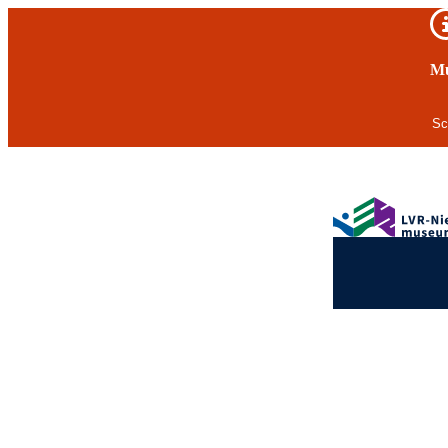
Wichtiger Hinweis
Mu
Sc
Zum Hauptinhalt springen
Logo des Nieder
Hauptnavigation
Ende des Seitenheaders.