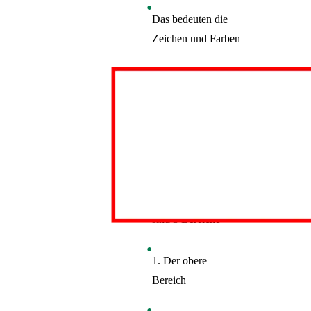
Das bedeuten die
Zeichen und Farben
Das ist die
Start·seite vom
LVR-
Niederrheinmuseum
Wesel
Auf der Start·seite
sind 3 Bereiche
1. Der obere
Bereich