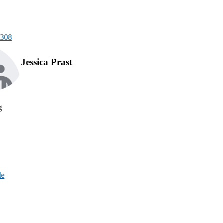
Schließen
Inhalte des Menüs ausblenden
-308
Jessica Prast
g
de