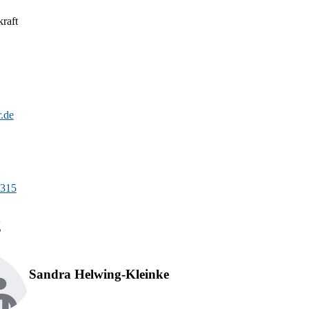
kraft
r.de
-315
g
Sandra Helwing-Kleinke