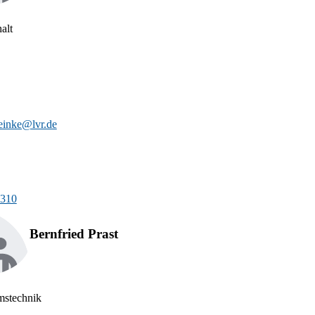
alt
einke@lvr.de
-310
Bernfried Prast
stechnik