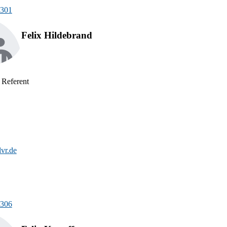
-301
Felix Hildebrand
 Referent
lvr.de
-306