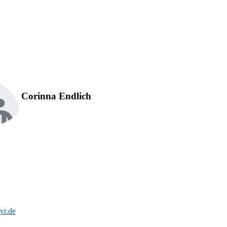
Z
Corinna Endlich
vr.de
T