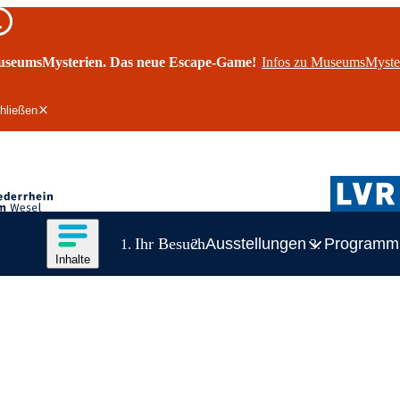
seumsMysterien. Das neue Escape-Game!
Infos zu MuseumsMyste
hließen
rheinmuseum Wesel
LVR
Inhalte des Menüs anzeigen
Ihr Besuch
Ausstellungen
Programm
Inhalte
Inhaltsmenü