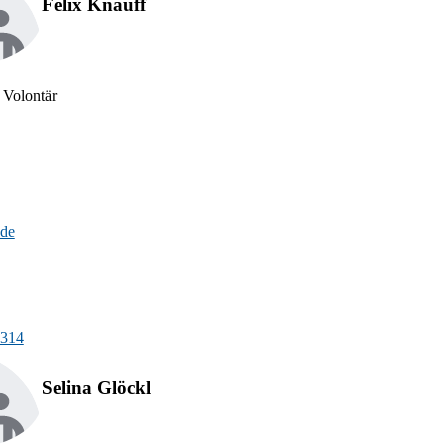
Felix Knauff
 Volontär
.de
-314
Selina Glöckl