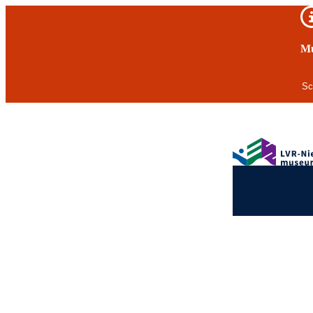
Wichtiger Hinweis
Mu
Sc
Zum Hauptinhalt springen
Logo des Nieder
Hauptnavigation
Ende des Seitenheaders.