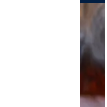
Zurück
Deutsch
English
Русский
Türkçe
Polski
Nederlands
Français
Español
Italiano