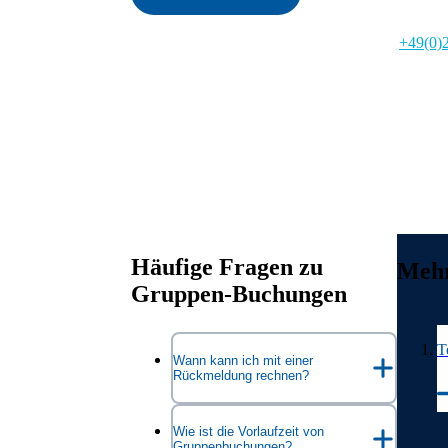
Telefo
+49(0)
zu folg
Sie err
bis frei
Uhr und
sonntags
von 10 
Häufige Fragen zu
Mehr
Gruppen-Buchungen
Auflistung überspr
T
Wann kann ich mit einer
Rückmeldung rechnen?
Wir melden uns in der Regel
Wie ist die Vorlaufzeit von
Gruppenbuchungen?