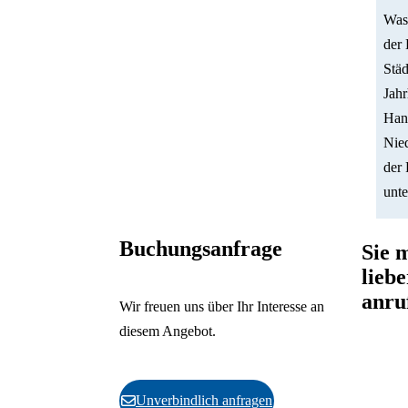
Wass
der 
Städ
Jahr
Han
Nied
der 
unt
Buchungsanfrage
Sie 
liebe
anru
Wir freuen uns über Ihr Interesse an
diesem Angebot.
Der Buc
Kulturin
unter de
Unverbindlich anfragen