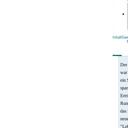
Inhalt
Gee
Der
war
ein 
spa
Erei
Run
das 
neue
"Le